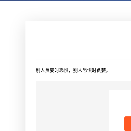
别人贪婪时恐惧，别人恐惧时贪婪。