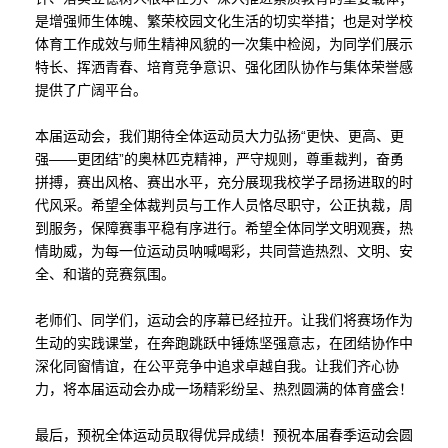
是增强师生体魄、繁荣校园文化生活的切实举措；也是对学校
体育工作成效与师生精神风貌的一次集中检阅，为同学们展示
特长、挥洒青春、培育竞争意识、强化团队协作与集体荣誉感
提供了广阔平台。
本届运动会，我们期待全体运动员大力弘扬“更快、更高、更
强——更团结”的奥林匹克精神，严守规则，尊重裁判，奋勇
拼搏，赛出风格、赛出水平，充分展现我校学子昂扬进取的时
代风采。希望全体裁判员与工作人员恪尽职守，公正执裁，周
到服务，保障赛事平稳有序进行。希望全体同学文明观赛，热
情助威，为每一位运动员呐喊喝彩，共同营造热烈、文明、安
全、和谐的竞赛氛围。
老师们、同学们，运动会的序幕已经拉开。让我们将赛场作为
生动的实践课堂，在奔跑跳跃中锤炼坚强意志，在团结协作中
深化同窗情谊，在公平竞争中追求卓越自我。让我们齐心协
力，将本届运动会办成一场精彩纷呈、热烈圆满的体育盛会！
最后，预祝全体运动员取得优异成绩！预祝本届春季运动会圆