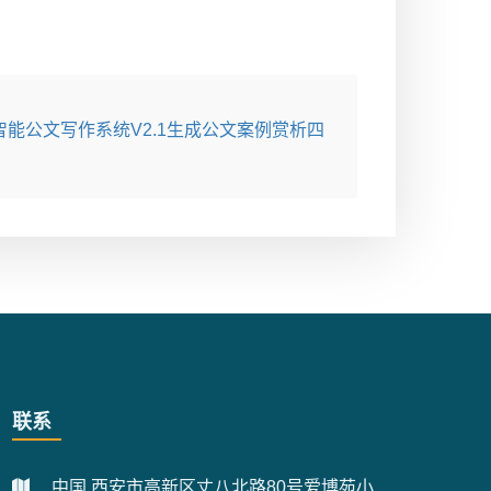
智能公文写作系统V2.1生成公文案例赏析四
联系
中国.西安市高新区丈八北路80号爱博苑小