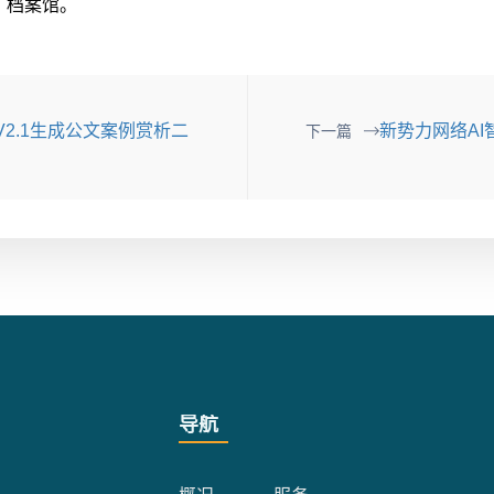
室，档案馆。
2.1生成公文案例赏析二
新势力网络AI
下一篇
导航