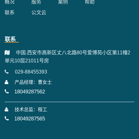
概况
服务
案例
帮助
联系
公文云
联系
中国.西安市高新区丈八北路80号爱博苑小区第11幢2
单元10层21011号房
029-88455393
产品经理：曹女士
18049287562
技术总监：程工
18049287565