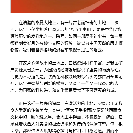
在浩瀚的华夏大地上，有一片古老而神奇的土地——陕
西，这里不仅坐拥着广袤无垠的“八百里秦川”，更是中华民族
辉煌历史的发祥地之一。陕西，如同一部厚重的史书，每一页
都镌刻着岁月的痕迹与文明的辉煌，被誉为中国天然的历史博
物馆，吸引着世界各地的游客前来探寻过往的烟云。
在这片充满故事的土地上，自然资源同样丰富，是我国矿
产资源大省之一，为国家的经济发展提供了坚实的物质基础。
而更为人称道的是，陕西在科教领域的综合实力亦位居全国前
列，这里是智慧与创新的摇篮，孕育了一代又一代杰出的人
才，为国家的科技进步和文化繁荣贡献了不可磨灭的力量。
正是这样一片底蕴深厚、充满活力的土地，孕育出了无数
令人垂涎的传统美食，其中，“曹大王手擀面馆”便是陕西面食
文化中的一颗闪耀之星。曹大王手擀面，不仅仅是一碗面，它
承载着陕西人对美食的极致追求和对传统的深情守望。每一根
面条，都经过匠人般的精心揉制与擀制，口感劲道，滑而不