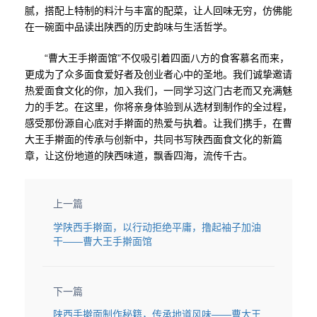
腻，搭配上特制的料汁与丰富的配菜，让人回味无穷，仿佛能
在一碗面中品读出陕西的历史韵味与生活哲学。
“曹大王手擀面馆”不仅吸引着四面八方的食客慕名而来，
更成为了众多面食爱好者及创业者心中的圣地。我们诚挚邀请
热爱面食文化的你，加入我们，一同学习这门古老而又充满魅
力的手艺。在这里，你将亲身体验到从选材到制作的全过程，
感受那份源自心底对手擀面的热爱与执着。让我们携手，在曹
大王手擀面的传承与创新中，共同书写陕西面食文化的新篇
章，让这份地道的陕西味道，飘香四海，流传千古。
上一篇
学陕西手擀面，以行动拒绝平庸，撸起袖子加油
干——曹大王手擀面馆
下一篇
陕西手擀面制作秘籍，传承地道风味——曹大王