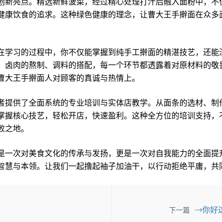
新亮点。精选新鲜菠菜，经过精心处理打汁后融入面粉中，不
健康饮食的追求。这种绿色健康的理念，让曹大王手擀面在众多
学习的过程中，你不仅能掌握到纯手工擀面的精湛技艺，还能
、卤肉的熬制、调料的搭配，每一个环节都透露着对原材料的敬
曹大王手擀面人对顾客的真诚与热情上。
提供了全面系统的专业培训与实体店教学。从面条的选材、制
掌握核心技艺，轻松开店，快速盈利。这种全方位的培训支持，
败之地。
一次对美食文化的传承与发扬，更是一次对自我能力的全面提
智慧与本领。让我们一起撸起袖子加油干，以行动拒绝平庸，共
你好
下一篇