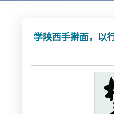
学陕西手擀面，以