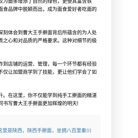
仅为面条增添了自然的绿色，更使其富含铁
面食品牌中脱颖而出，成为面食爱好者吃面的
深刻体会到曹大王手擀面背后所蕴含的为人处
畏之心和对品质的严格要求。这种对细节的极
作到店铺的运营、管理，每一个环节都有经验
不仅让加盟商学到了技能，更让他们学会了如
升。在这里，你不仅能学到纯手工擀面的精湛
同书写曹大王手擀面更加辉煌的明天!
这里是陕西，陕西手擀面，坐拥八百里秦川