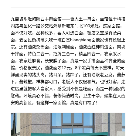
九鼎城附近的陕西手擀面馆——曹大王手擀面。面馆位于科技
四路与鱼化一路公交站鸿基新城东门北100米处。这家面馆，
面不仅好吃，品种也多，客人可选白面，镇店之宝是真菠菜
面，去回民街挤破头吃一碗白宽biangbiang面他家也有还很正
宗。还有油泼杂酱面，油泼剁椒面，油泼西红柿鸡蛋面，肉块
干拌面，特色二合一，招牌三合一，精品四合一，农家浆水
面，农家烩麻食，长安臊子面，真是一家手擀面品种齐全的面
馆，价格很亲民，油泼面才12元。8个凉菜每天不重样，每天
鲜卤现卖的猪头肉，猪耳朵，猪蹄子，还有油泼老豆腐，酱萝
卜，酱辣椒，样样都可口，老板人不仅很和气，也很好客，走
进店里就把客人当家人，感受到不仅是吃面，而是一种回家的
慰藉。环境真心不错，装修简洁时尚，卫生干净，聚集在大西
安的高新区，有这样一家面馆，真是有口福了！