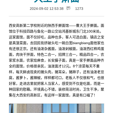
2024-09-02 12:53:38
1273
西安高新第二学校附近的陕西手擀面馆——曹大王手擀面。面
馆位于科技四路与鱼化一路公交站鸿基新城东门北100米处。
这家面馆，面不仅好吃，品种也多，客人可选白面，镇店之宝
是真菠菜面，去回民街挤破头吃一碗白宽biangbiang面他家也
有还很正宗。还有油泼杂酱面，油泼剁椒面，油泼西红柿鸡蛋
面，肉块干拌面，特色二合一，招牌三合一，精品四合一，农
家浆水面，农家烩麻食，长安臊子面，真是一家手擀面品种齐
全的面馆，价格很亲民，油泼面才12元。8个凉菜每天不重
样，每天鲜卤现卖的猪头肉，猪耳朵，猪蹄子，还有油泼老豆
腐，酱萝卜，酱辣椒，样样都可口，老板人不仅很和气，也很
好客，走进店里就把客人当家人，感受到不仅是吃面，而是一
种回家的慰藉。环境真心不错，装修简洁时尚，卫生干净，聚
集在大西安的高新区，有这样一家面馆，真是有口福了！