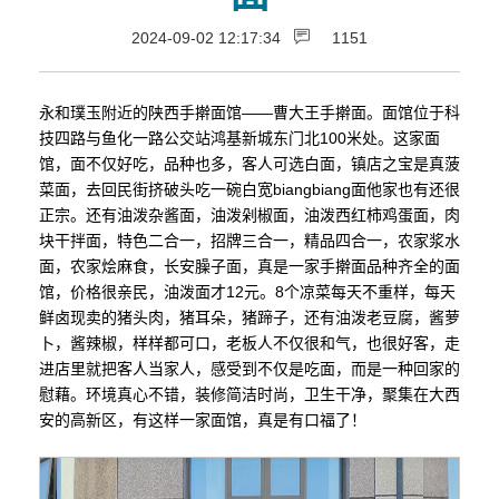
2024-09-02 12:17:34
1151
永和璞玉附近的陕西手擀面馆——曹大王手擀面。面馆位于科
技四路与鱼化一路公交站鸿基新城东门北100米处。这家面
馆，面不仅好吃，品种也多，客人可选白面，镇店之宝是真菠
菜面，去回民街挤破头吃一碗白宽biangbiang面他家也有还很
正宗。还有油泼杂酱面，油泼剁椒面，油泼西红柿鸡蛋面，肉
块干拌面，特色二合一，招牌三合一，精品四合一，农家浆水
面，农家烩麻食，长安臊子面，真是一家手擀面品种齐全的面
馆，价格很亲民，油泼面才12元。8个凉菜每天不重样，每天
鲜卤现卖的猪头肉，猪耳朵，猪蹄子，还有油泼老豆腐，酱萝
卜，酱辣椒，样样都可口，老板人不仅很和气，也很好客，走
进店里就把客人当家人，感受到不仅是吃面，而是一种回家的
慰藉。环境真心不错，装修简洁时尚，卫生干净，聚集在大西
安的高新区，有这样一家面馆，真是有口福了！