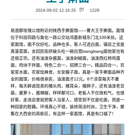
2024-09-02 12:16:25
1228
易道郡玫瑰公馆附近的陕西手擀面馆——曹大王手擀面。面馆
位于科技四路与鱼化一路公交站鸿基新城东门北100米处。这
家面馆，面不仅好吃，品种也多，客人可选白面，镇店之宝是
真菠菜面，去回民街挤破头吃一碗白宽biangbiang面他家也有
还很正宗。还有油泼杂酱面，油泼剁椒面，油泼西红柿鸡蛋
面，肉块干拌面，特色二合一，招牌三合一，精品四合一，农
家浆水面，农家烩麻食，长安臊子面，真是一家手擀面品种齐
全的面馆，价格很亲民，油泼面才12元。8个凉菜每天不重
样，每天鲜卤现卖的猪头肉，猪耳朵，猪蹄子，还有油泼老豆
腐，酱萝卜，酱辣椒，样样都可口，老板人不仅很和气，也很
好客，走进店里就把客人当家人，感受到不仅是吃面，而是一
种回家的慰藉。环境真心不错，装修简洁时尚，卫生干净，聚
集在大西安的高新区，有这样一家面馆，真是有口福了！