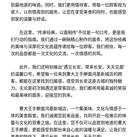
到最地道的味道。同时，我们更用情待客，将每一位顾客视为
家人，以热情周到的服务，让您在享受美食的同时，也能感受
到家的温馨与舒适。
在这里，“传承经典，以面相传”不仅是一句口号，更是我
们行动的指南。我们通过一碗碗精心制作的面条，将这份经典
的美味与深厚的文化底蕴传递给每一位顾客。我们相信，每一
次的品尝都是一次文化的交流，一次情感的共鸣。
此外，我们还特别推出“遇见长安，常来长安，天天见面”
的温馨口号，希望每一位来到曹大王手擀面鸿基新城店的顾
客，都能在这里找到归属感，感受到长安这座古城的独特魅
力。无论是初次相遇还是常客回访，我们都将用最真诚的笑容
和最美味的面条，迎接您的到来。
曹大王手擀面鸿基新城店，一个集美味、文化与情感于一
体的美食殿堂。我们诚邀您前来品鉴，共同开启一段难忘的味
蕾与文化的双重之旅。在这里，您不仅可以品尝到地道的曹大
王手擀面，更能感受到那份来自心底的温暖与满足。让我们在
美食的陪伴下，遇见长安，常来长安，天天见面!