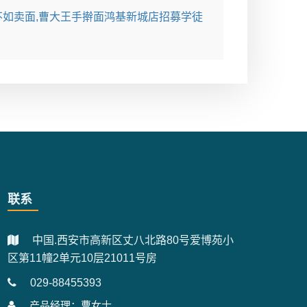
不如卖面,曹大王手擀面鸿基新城店招募学徒
联系
中国.西安市高新区丈八北路80号爱博苑小
区第11幢2单元10层21011号房
029-88455393
产品经理：曹女士