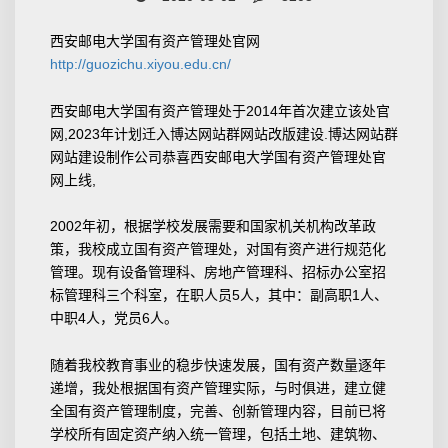
西安邮电大学国有资产管理处官网
http://guozichu.xiyou.edu.cn/
西安邮电大学国有资产管理处于2014年首次建立该处官
网,2023年计划迁入博达网站群网站改版建设.博达网站群
网站建设制作公司恭喜西安邮电大学国有资产管理处官
网上线,
2002年初，根据学校发展需要和国家机关机构改革政
策，我校成立国有资产管理处，对国有资产进行规范化
管理。现有设备管理科、房地产管理科、招标办公室招
标管理科三个科室，在职人员5人，其中：副高职1人、
中职4人，党员6人。
随着我校教育事业的稳步快速发展，国有资产数量逐年
递增，我处根据国有资产管理实际，与时俱进，建立健
全国有资产管理制度，完善、创新管理内容，目前已将
学校所有固定资产纳入统一管理，包括土地、建筑物、