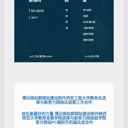
博达网站群网站建设制作西安工程大学教务处选
择与新势力网络达成第三次合作
信任是最好的力量,博达网站群网站建设制作陕西
师范大学教师发展学院选择与新势力网络就学院
官方网站PC端和手机端达成合作