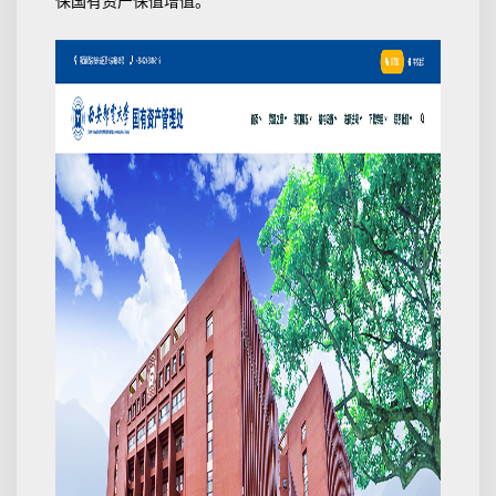
保国有资产保值增值。