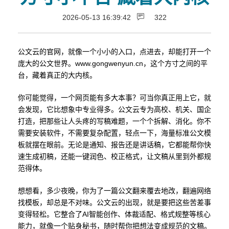
2026-05-13 16:39:42
322
公文云的官网，就像一个小小的入口，点进去，却能打开一个
庞大的公文世界。www.gongwenyun.cn，这个方寸之间的平
台，藏着真正的大内核。
你可能觉得，一个网页能有多大本事？可当你真正用上它，就
会发现，它比想象中专业得多。公文云专为高校、机关、国企
打造，把那些让人头疼的写稿难题，一个个拆解、消化。你不
需要安装软件，不需要复杂配置，轻点一下，海量标准公文模
板就摆在眼前。无论是通知、报告还是讲话稿，它都能帮你快
速生成初稿，还能一键润色、校正格式，让文稿从里到外都规
范得体。
想想看，多少夜晚，你为了一篇公文翻来覆去地改，翻遍网络
找模板，却总是不对味。公文云的出现，就是要把这些苦差事
变得轻松。它整合了AI智能创作、体裁适配、格式规整等核心
能力，就像一个贴身秘书，随时帮你把想法变成规范的文稿。