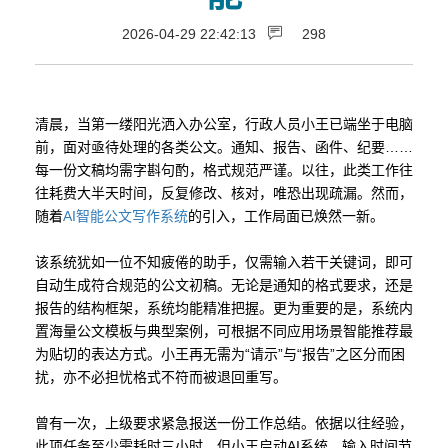
2026-04-29 22:42:13
298
清晨，当第一缕阳光洒入办公室，行政人员小王已端坐于电脑
前，面对亟待处理的各类公文。通知、报告、函件、纪要……
每一份文稿均需字斟句酌，格式规范严谨。以往，此类工作往
往耗费大半天时间，反复修改、核对，唯恐出现疏漏。然而，
随着
AI智能公文写作系统
的引入，工作局面已焕然一新。
该系统犹如一位不知疲倦的助手，仅需输入若干关键词，即可
自动生成符合规范的公文初稿。无论是通知的格式要求，还是
报告的结构框架，系统均能精准把握。更为重要的是，系统内
置海量公文模板与典型案例，可根据不同应用场景智能推荐最
为贴切的表达方式。小王再无需为“请示”与“报告”之区分而困
扰，亦不必担忧格式不符而被退回重写。
曾有一次，上级要求紧急报送一份工作总结。依据以往经验，
此项任务至少需耗时三小时。但小王启动AI系统，输入时间节