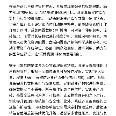
在资产盘活与精准管控方面，系统展现出强劲的赋能效能，助
力实现“物尽其用、节约高效”的管理目标。系统具备实时库存
监控与智能预警功能，可动态跟踪资产库存数量与使用状态，
当资产库存低于设定阈值时自动提醒补充，避免缺货影响工作
开展；同时，系统内置数据分析模块，可对资产使用频率、流
转情况、闲置时长等数据进行精准分析，生成可视化报表，为
管理人员优化资源配置、盘活闲置资产提供科学决策参考，推
动闲置资产在各单位、各部门间高效调剂、循环利用，助力节
约型单位建设，让“沉睡资源”转化为发展动能。
安全可靠的防护体系为公物管理保驾护航。系统设置精细化用
户权限管控，根据不同岗位职责分配操作权限，实现“专人负
责、权责明确”，有效防范资产流失与信息泄露；同时，系统
具备完善的数据备份与恢复功能，定期对资产数据进行备份，
确保数据安全不丢失，所有操作记录全程留档，实现资产流
转、处置全流程可追溯、可核查，让公物管理在阳光下运行，
切实提升管理的规范性与安全性。此外，系统还具备良好的灵
活性与扩展性，可根据各单位实际需求定制管理流程，后续还
将结合使用反馈持续优化升级，适配更多管理场景，实现与其