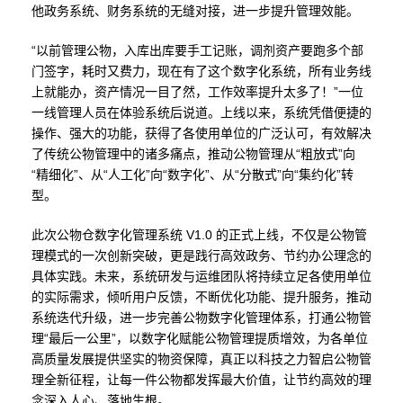
他政务系统、财务系统的无缝对接，进一步提升管理效能。
“以前管理公物，入库出库要手工记账，调剂资产要跑多个部
门签字，耗时又费力，现在有了这个数字化系统，所有业务线
上就能办，资产情况一目了然，工作效率提升太多了！”一位
一线管理人员在体验系统后说道。上线以来，系统凭借便捷的
操作、强大的功能，获得了各使用单位的广泛认可，有效解决
了传统公物管理中的诸多痛点，推动公物管理从“粗放式”向
“精细化”、从“人工化”向“数字化”、从“分散式”向“集约化”转
型。
此次公物仓数字化管理系统 V1.0 的正式上线，不仅是公物管
理模式的一次创新突破，更是践行高效政务、节约办公理念的
具体实践。未来，系统研发与运维团队将持续立足各使用单位
的实际需求，倾听用户反馈，不断优化功能、提升服务，推动
系统迭代升级，进一步完善公物数字化管理体系，打通公物管
理“最后一公里”，以数字化赋能公物管理提质增效，为各单位
高质量发展提供坚实的物资保障，真正以科技之力智启公物管
理全新征程，让每一件公物都发挥最大价值，让节约高效的理
念深入人心、落地生根。