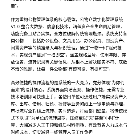
能”。
作为重构公物管理体系的核心载体，公物仓数字化管理系统
V1.0 整合大数据、信息化技术，涵盖资产全生命周期管理，
功能完备且贴合实操，全方位破解传统管理瓶颈。系统支持各
类公物——包括办公设备、文具用品、办公家具、罚没资产、
闲置资产等的精准录入与标识管理，通过“一物一码”赋码技
术，实现资产信息“一扫即查”，涵盖规格型号、使用年限、存
放位置、流转记录等关键信息，从根本上解决账实不符、底数
不清的难题，让每一件公物都“有迹可循、有据可查”。
高效便捷的操作流程的是系统的一大亮点，充分体现“为你们
而来”的设计初心。系统界面简洁直观、操作便捷，无需专业
技术培训即可快速上手，各使用单位可通过用户端实现资产入
库、出库、借用、归还、报修等业务的线上一键申请与办理，
审批流程全程线上流转、实时追溯，打破部门壁垒，将传统模
式下以“周”为单位的流转周期，压缩至以“天”甚至“小时”计
算，大幅减少人工干预和纸质材料消耗，有效节省人力成本与
时间成本，切实减轻一线管理人员工作负担。