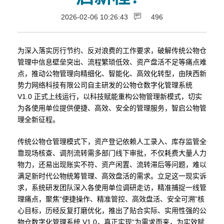
2026-02-06 10:26:43
496
为深入落实厉行节约、反对浪费的工作要求，破解传统公物仓
管理中信息壁垒突出、流程繁琐低效、资产盘活不足等痛点难
点，推动公物管理向精细化、智能化、高效化转型，由陕西新
势力网络科技有限公司自主研发的公物仓数字化管理系统
V1.0 正式上线运行，以科技赋能重构公物管理新模式，切实
为各使用单位提供便捷、高效、安全的管理服务，智启公物管
理全新征程。
传统公物仓管理模式下，资产登记依赖人工录入、库存监管全
靠现场核查、调剂流转需多部门线下审批，不仅耗费大量人力
物力，还易出现账实不符、资产闲置、流转滞后等问题，难以
满足新时代公物统筹管理、高效盘活的需求。立足这一现实诉
求，系统研发团队深入各使用单位调研走访，精准捕捉一线管
理痛点，聚焦“便捷操作、精准管控、高效盘活、安全可溯”核
心目标，历经反复打磨优化，推出了贴合实际、实用性强的公
物仓数字化管理系统 V1.0，真正实现“为需求而来，为实效赋