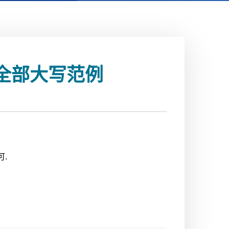
全部大写范例
可.