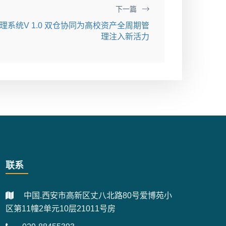
下一篇
系统V 1.0 双仓协同为高校资产全周期管
理注入新活力
联系
中国.西安市高新区丈八北路80号爱博苑小
区第11幢2单元10层21011号房