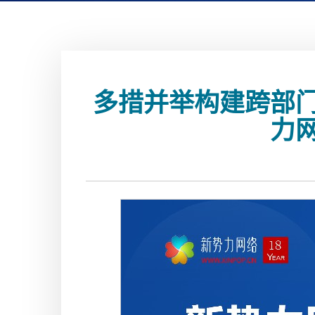
​多措并举构建跨部
力