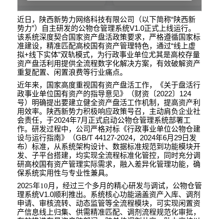
“
近日，陕西新势力网络科技有限公司（以下简称
陕西新
”
V1.0
势力
）自主研发的公物仓管理系统
正式上线运行。
该系统深度契合国家资产盘活政策要求，严格遵循国家标
“
准建设，精准匹配高校国有资产管理特色，通过
线上虚
+
”
拟
线下实体
双轨模式，为行政事业单位尤其是高校存量
资产盘活利用提供全流程数字化解决方案，有效破解资产
重复配置、闲置浪费等行业痛点。
近年来，国家高度重视国有资产盘活工作，《关于盘活行
2022
124
政事业单位国有资产的指导意见》（财资〔
〕
号）明确提出要建立健全资产盘活工作机制，提高资产利
用效率。陕西新势力积极响应政策号召，主动肩负企业社
2024
7
会责任，于
年
月正式启动公物仓管理系统部署工
作。研发过程中，公司严格对标《行政事业单位公物仓建
GB/T 44127-2024
2024
6
29
设与运行指南》（
，
年
月
日发
布）标准，从系统架构设计、数据标准规范到功能模块开
发、子平台搭建，均实现全流程标准化管控，同时充分调
研高校国有资产管理实际需求，融入差异化管理功能，确
保系统实用性与专业性兼具。
202
5
年
10
月，经过
三
个
多
月的精心研发与调试，公物仓管
V1.0
理系统
顺利推出。系统核心功能涵盖资产入库、调剂
申请、审核流转、动态监管等全流程模块，可实现闲置资
产信息线上归集、供需精准匹配、调剂流程规范化审批，