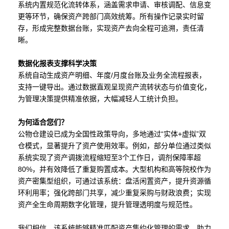
系统内置规范化流转体系，涵盖需求申请、审核调配、信息变
更等环节，确保资产跨部门高效统筹。所有操作记录实时留
存，形成完整数据台账，实现资产去向全程可追溯，责任清
晰。
数据化报表支撑科学决策
系统自动生成资产明细、年度/月度台账及业务全流程报表，
支持一键导出。通过数据直观呈现资产流转状态与价值变化，
为管理决策提供精准依据，大幅减轻人工统计负担。
为何适合您们？
公物仓建设已成为全国性政策导向，多地通过“实体+虚拟”双
仓模式，显著提升了资产使用效率。例如，部分单位通过类似
系统实现了资产调拨流程缩短至3个工作日，调剂保障率超
80%，并有效降低了重复购置成本。大型机构和高等院校作为
资产密集型组织，可通过该系统：盘活闲置资产，提升资源循
环利用率；强化跨部门共享，减少重复采购与财政浪费；实现
资产全生命周期数字化管理，提升管理透明度与规范性。
我们相信，该系统能够精准匹配资产集约化管理的需求，助力