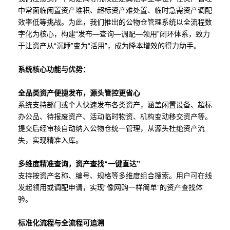
中常面临闲置资产堆积、超标资产难处置、临时急需资产调配
效率低等挑战。为此，我们推出的公物仓管理系统以全流程数
字化为核心，构建“发布—查询—调配—领用”闭环体系，致力
于让资产从“沉睡”变为“活用”，成为降本增效的得力助手。
系统核心功能与优势：
全品类资产便捷发布，源头管控更省心
系统支持部门或个人快速发布各类资产，涵盖闲置设备、超标
办公品、待报废资产、活动临时物资、机构变动移交资产等。
提交后经审核自动纳入公物仓统一管理，从源头杜绝资产流
失，实现精准入库。
多维度精准查询，资产查找“一键直达”
支持按资产名称、编号、规格等多维度组合搜索。用户可在线
发起领用或调配申请，实现“像网购一样简单”的资产查找体
验。
标准化流程与全流程可追溯