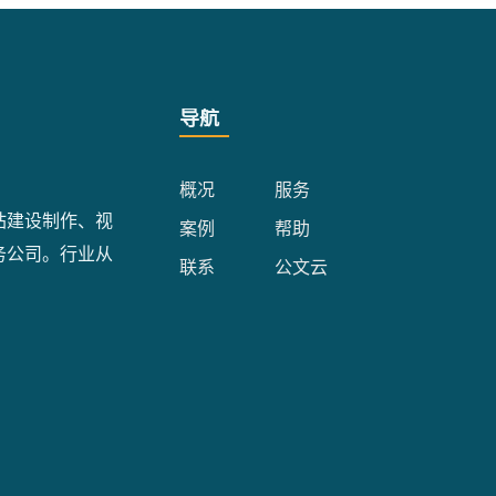
导航
概况
服务
站建设制作、视
案例
帮助
务公司。行业从
联系
公文云