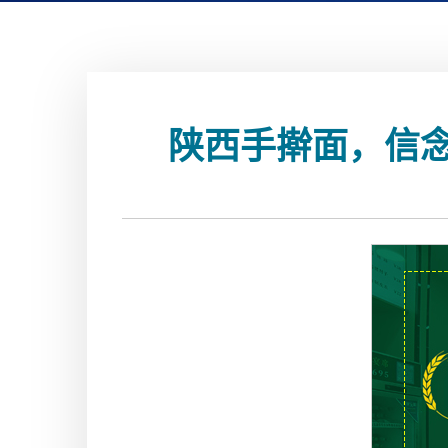
陕西手擀面，信