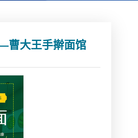
—曹大王手擀面馆