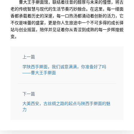
曹大王手擀面馆，联结着往昔的醇厚与未来的憧憬，将古
老的传统智慧与现代的生活节奏巧妙融合。在这里，每一缕面
香都承载着历史的深邃，每一口热汤都涌动着创新的活力，它
不仅是味蕾的盛宴，更是你人生旅途中一个不可多得的成长驿
站与创业摇篮，陪伴并见证着你从青涩到成熟的每一步辉煌蜕
变。
上一篇
学陕西手擀面，我们诚意满满，你准备好了吗
——曹大王手擀面
下一篇
大美西安，古丝绸之路的起点与陕西手擀面的魅
力