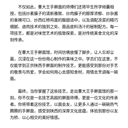
不仅如此，曹大王手擀面的师傅们还将毕生所学倾囊相
授，包括炒素臊子的清新雅致、炒肉臊子的醇厚浓郁、炒杂酱
的香辣可口、炒西红柿鸡蛋的酸甜适中，以及调配凉菜的精巧
细腻、卤肉技术的独到之处、面品底料汤汁的秘制配方。每一
项技艺，都是对味觉艺术的极致探索，是对传统美食文化的深
刻传承。
在曹大王手擀面馆，时间仿佛放慢了脚步，让人忘却尘
嚣，沉浸在这一份份用心制作的美味之中。学员们在这里，不
仅能学到正宗陕西手擀面的制作技艺，更能感受到那份对手艺
的敬畏与热爱，学会如何用心去感知食材，用情去烹调每一碗
面。
最终，当你掌握了这些技艺，走出曹大王手擀面馆的那一
刻，你不仅是一名技艺高超的擀面师傅，更是一位文化的传承
者。你将带着这份技艺，以面会友，让更多人通过一碗碗热气
腾腾的手擀面，感受到陕西的深厚文化底蕴，体验到那份以友
为桥、以心相交的美好情感。