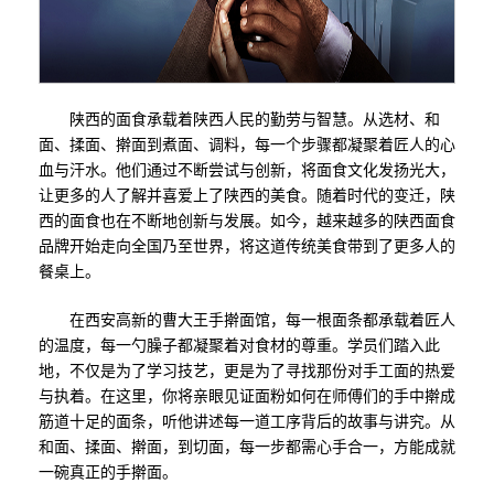
陕西的面食承载着陕西人民的勤劳与智慧。从选材、和
面、揉面、擀面到煮面、调料，每一个步骤都凝聚着匠人的心
血与汗水。他们通过不断尝试与创新，将面食文化发扬光大，
让更多的人了解并喜爱上了陕西的美食。随着时代的变迁，陕
西的面食也在不断地创新与发展。如今，越来越多的陕西面食
品牌开始走向全国乃至世界，将这道传统美食带到了更多人的
餐桌上。
在西安高新的曹大王手擀面馆，每一根面条都承载着匠人
的温度，每一勺臊子都凝聚着对食材的尊重。学员们踏入此
地，不仅是为了学习技艺，更是为了寻找那份对手工面的热爱
与执着。在这里，你将亲眼见证面粉如何在师傅们的手中擀成
筋道十足的面条，听他讲述每一道工序背后的故事与讲究。从
和面、揉面、擀面，到切面，每一步都需心手合一，方能成就
一碗真正的手擀面。