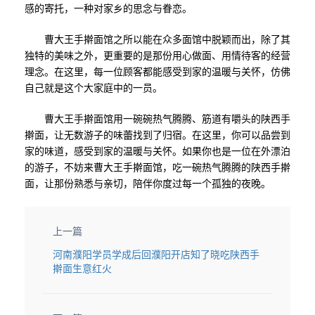
感的寄托，一种对家乡的思念与眷恋。
曹大王手擀面馆之所以能在众多面馆中脱颖而出，除了其
独特的美味之外，更重要的是那份用心做面、用情待客的经营
理念。在这里，每一位顾客都能感受到家的温暖与关怀，仿佛
自己就是这个大家庭中的一员。
曹大王手擀面馆用一碗碗热气腾腾、筋道有嚼头的陕西手
擀面，让无数游子的味蕾找到了归宿。在这里，你可以品尝到
家的味道，感受到家的温暖与关怀。如果你也是一位在外漂泊
的游子，不妨来曹大王手擀面馆，吃一碗热气腾腾的陕西手擀
面，让那份熟悉与亲切，陪伴你度过每一个孤独的夜晚。
上一篇
河南濮阳学员学成后回濮阳开店知了晓吃陕西手
擀面生意红火