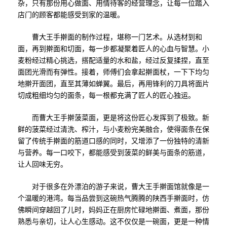
杂，只有那份用心做面、用情待客的经营理念，让每一位踏入
店门的顾客都能感受到家的温暖。
曹大王手擀面的制作过程，堪称一门艺术。从选材到和
面，再到擀面和切面，每一步都凝聚着匠人的心血与智慧。小
麦粉经过精心挑选，搭配适量的水和盐，经过反复揉捏，直至
面团光滑而有弹性。接着，师傅们会拿起擀面杖，一下下均匀
地擀开面团，直至其薄如蝉翼。最后，再用锋利的刀具将面片
切成粗细均匀的面条，每一根都充满了匠人的匠心独运。
而曹大王手擀菠菜面，更是将这份匠心发挥到了极致。新
鲜的菠菜经过清洗、榨汁，与小麦粉完美融合，使得面条在保
留了传统手擀面的筋道口感的同时，又增添了一份独特的清新
与营养。每一口咬下，都能感受到菠菜的鲜美与面条的筋道，
让人回味无穷。
对于很多在外漂泊的游子来说，曹大王手擀面馆就像是一
个温暖的港湾。每当品尝到这碗热气腾腾的陕西手擀面时，仿
佛瞬间穿越回了儿时，妈妈正在厨房忙碌地擀面、煮面，那份
熟悉与亲切，让人心生感动。这不仅仅是一碗面，更是一种情