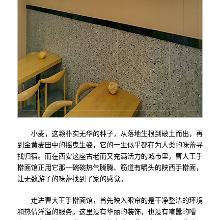
小麦，这颗朴实无华的种子，从落地生根到破土而出，再
到金黄麦田中的摇曳生姿，它的一生似乎都在为人类的味蕾寻
找归宿。而在西安这座古老而又充满活力的城市里，曹大王手
擀面馆正用它那一碗碗热气腾腾、筋道有嚼头的陕西手擀面，
让无数游子的味蕾找到了家的感觉。
走进曹大王手擀面馆，首先映入眼帘的是干净整洁的环境
和热情洋溢的服务。这里没有华丽的装饰，也没有喧嚣的嘈