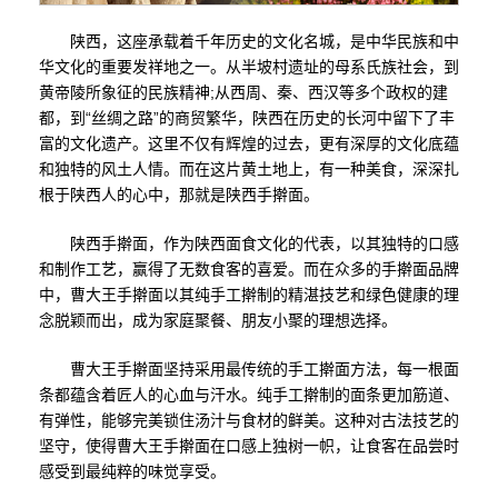
陕西，这座承载着千年历史的文化名城，是中华民族和中
华文化的重要发祥地之一。从半坡村遗址的母系氏族社会，到
黄帝陵所象征的民族精神;从西周、秦、西汉等多个政权的建
都，到“丝绸之路”的商贸繁华，陕西在历史的长河中留下了丰
富的文化遗产。这里不仅有辉煌的过去，更有深厚的文化底蕴
和独特的风土人情。而在这片黄土地上，有一种美食，深深扎
根于陕西人的心中，那就是陕西手擀面。
陕西手擀面，作为陕西面食文化的代表，以其独特的口感
和制作工艺，赢得了无数食客的喜爱。而在众多的手擀面品牌
中，曹大王手擀面以其纯手工擀制的精湛技艺和绿色健康的理
念脱颖而出，成为家庭聚餐、朋友小聚的理想选择。
曹大王手擀面坚持采用最传统的手工擀面方法，每一根面
条都蕴含着匠人的心血与汗水。纯手工擀制的面条更加筋道、
有弹性，能够完美锁住汤汁与食材的鲜美。这种对古法技艺的
坚守，使得曹大王手擀面在口感上独树一帜，让食客在品尝时
感受到最纯粹的味觉享受。