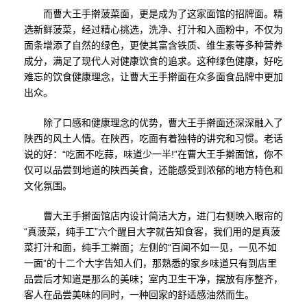
而曹大王手擀菠菜面，更是成为了这家面馆的招牌面。精
选新鲜菠菜，经过精心挑选，洗净、打汁和入面粉中，不仅为
面条增添了自然的绿色，更使其富含铁质、维生素等多种营养
成分，满足了现代人对健康饮食的追求。这种绿色健康，好吃
难忘的饮食健康理念，让曹大王手擀面在众多面食品牌中更加
出众。
除了口感和健康理念的优势，曹大王手擀面还深深融入了
陕西的风土人情。在陕西，吃面有着独特的讲究和习惯。老话
说的好：“吃面不吃蒜，味道少一半!”在曹大王手擀面馆，你不
仅可以品尝到地道的陕西美食，还能感受到浓郁的地方特色和
文化氛围。
曹大王手擀面馆店内设计简洁大方，进门右侧映入眼帘的
“真菠菜，纯手工”六个醒目大字就告知食客，我们用的是真菠
菜打汁和面，纯手工擀面；左侧的“百闻不如一见，一见不如
一面”的十二个大字告知人们，那熟悉的家乡味道只有到店里
品尝后才知道是那么的美味；室内卫生干净，摆放有序整齐，
客人在品尝美味的同时，一种回家的舒适感油然而生。