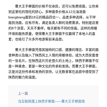
曹大王手擀面的价格不仅亲民，还可以免费续面，让你来
到这里吃的饱吃的舒心。多种面条价格从12元油泼面
biangbiang面到18元的精品四合一，品类多种选择，从干拌
面到汤面，应有尽有，满足各类人群的消费需求。特别是店里
的8个凉菜，天天不重样，每天都有不同的惊喜。这样的用餐
环境和服务质量，使得曹大王手擀面不仅赢得了本地人的喜
爱，也吸引了众多外地游客前来品尝。
曹大王手擀面凭借其独特的口感、健康的理念、丰富的面
食种类以及融入了陕西风土人情的用餐体验，成为大西安面食
的一张名片。在陕西这片历史悠久的土地上，陕西手擀面不仅
是一种美食，更是一种文化的传承和发扬。而曹大王手擀面，
正是对这份传承和发扬的坚持，让无数食客在品尝中感受到了
陕西的魅力和温度。
上一篇
当互联网遇上陕西手擀面——曹大王手擀面馆