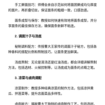
手工擀面技巧：师傅会亲自示范如何将面团擀成均匀厚度
的面片，再折叠切丝，保证面条的粗细一致，口感劲道。
面条成型与保存：教授如何快速有效地将面条成型，并分
享面条的最佳保存方法，确保面条新鲜不粘连。
2. 调面汁子与汤底
秘制调料配方：传授曹大王家传的调面汁子秘方，包括各
种香料的搭配比例和熬制技巧，让面条更加鲜美。
汤底熬制：无论是清汤还是红油汤底，都会详细讲解熬制
方法，包括选材、火候控制等，让汤底成为面条的点睛之笔。
3. 凉菜与卤肉调配
凉菜制作：教授多种经典凉菜的制作方法，包括凉拌黄
瓜、拌莲菜等，提升店面菜品多样性。
卤肉秘方：揭秘曹大王独特的卤肉制作工艺，包括选材、