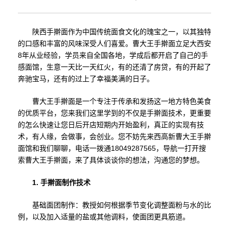
陕西手擀面作为中国传统面食文化的瑰宝之一，以其独特
的口感和丰富的风味深受人们喜爱。曹大王手擀面立足大西安
8年从业经验，学员来自全国各地，学成后都开启了自己的手
感面馆，生意一天比一天红火，有的还清了房贷，有的开起了
奔驰宝马，还有的过上了幸福美满的日子。
曹大王手擀面是一个专注于传承和发扬这一地方特色美食
的优质平台，您来我们这里学到的不仅是手擀面技术，更重要
的怎么快速让您日后开店短期内开始盈利，真正的实现有技
术，有人缘，会做事，会创业。您不妨先来西高新曹大王手擀
面馆和我们聊聊，电话一拨通18049287565，导航一打开搜
索曹大王手擀面，来了具体谈谈你的想法，沟通您的梦想。
1. 手擀面制作技术
基础面团制作：教授如何根据季节变化调整面粉与水的比
例，以及加入适量的盐或其他调料，使面团更具筋道。