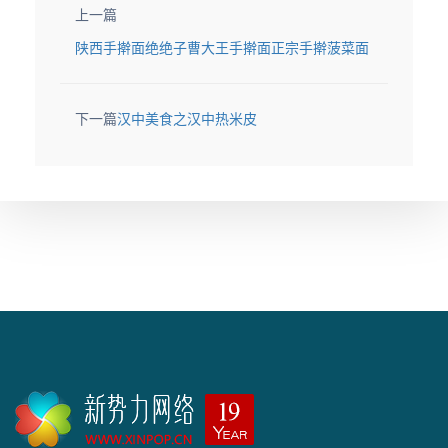
上一篇
陕西手擀面绝绝子曹大王手擀面正宗手擀菠菜面
下一篇
汉中美食之汉中热米皮