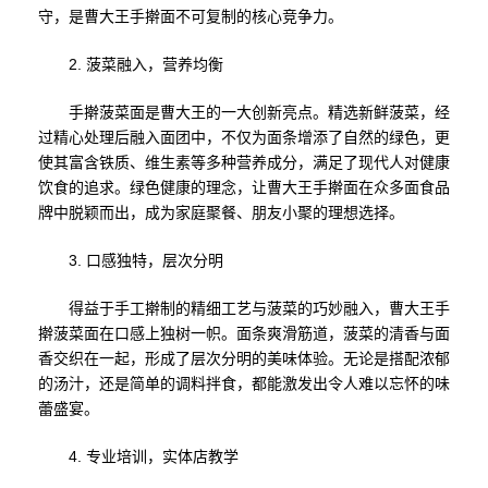
守，是曹大王手擀面不可复制的核心竞争力。
2. 菠菜融入，营养均衡
手擀菠菜面是曹大王的一大创新亮点。精选新鲜菠菜，经
过精心处理后融入面团中，不仅为面条增添了自然的绿色，更
使其富含铁质、维生素等多种营养成分，满足了现代人对健康
饮食的追求。绿色健康的理念，让曹大王手擀面在众多面食品
牌中脱颖而出，成为家庭聚餐、朋友小聚的理想选择。
3. 口感独特，层次分明
得益于手工擀制的精细工艺与菠菜的巧妙融入，曹大王手
擀菠菜面在口感上独树一帜。面条爽滑筋道，菠菜的清香与面
香交织在一起，形成了层次分明的美味体验。无论是搭配浓郁
的汤汁，还是简单的调料拌食，都能激发出令人难以忘怀的味
蕾盛宴。
4. 专业培训，实体店教学