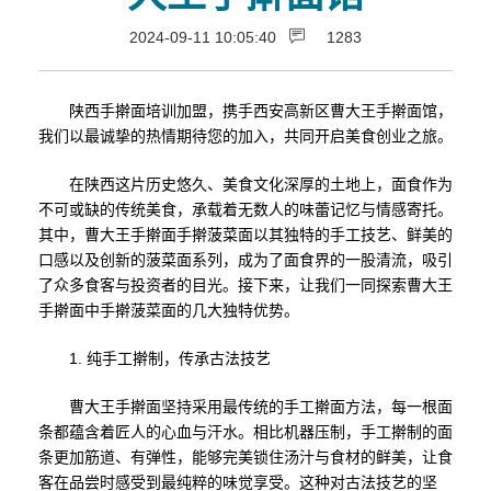
2024-09-11 10:05:40
1283
陕西手擀面培训加盟，携手西安高新区曹大王手擀面馆，
我们以最诚挚的热情期待您的加入，共同开启美食创业之旅。
在陕西这片历史悠久、美食文化深厚的土地上，面食作为
不可或缺的传统美食，承载着无数人的味蕾记忆与情感寄托。
其中，曹大王手擀面手擀菠菜面以其独特的手工技艺、鲜美的
口感以及创新的菠菜面系列，成为了面食界的一股清流，吸引
了众多食客与投资者的目光。接下来，让我们一同探索曹大王
手擀面中手擀菠菜面的几大独特优势。
1. 纯手工擀制，传承古法技艺
曹大王手擀面坚持采用最传统的手工擀面方法，每一根面
条都蕴含着匠人的心血与汗水。相比机器压制，手工擀制的面
条更加筋道、有弹性，能够完美锁住汤汁与食材的鲜美，让食
客在品尝时感受到最纯粹的味觉享受。这种对古法技艺的坚