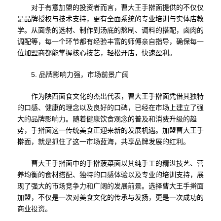
对于有意加盟的投资者而言，曹大王手擀面提供的不仅仅
是品牌授权与技术支持，更有全面系统的专业培训与实体店教
学。从面条的选材、制作到汤底的熬制、调料的搭配，卤肉的
调配等，每一个环节都有经验丰富的师傅亲自指导，确保每一
位加盟商都能掌握核心技艺，轻松开店，快速盈利。
5. 品牌影响力强，市场前景广阔
作为陕西面食文化的杰出代表，曹大王手擀面凭借其独特
的口感、健康的理念以及良好的口碑，已经在市场上建立了强
大的品牌影响力。随着健康饮食观念的普及和消费升级的趋
势，手擀面这一传统美食正迎来新的发展机遇。加盟曹大王手
擀面，就是抓住了这一市场蓝海，共享品牌发展的红利。
曹大王手擀面中的手擀菠菜面以其纯手工的精湛技艺、营
养均衡的食材搭配、独特的口感体验以及专业的培训支持，展
现了强大的市场竞争力和广阔的发展前景。选择曹大王手擀面
加盟，不仅是一次对美食文化的传承与发扬，更是一次成功的
商业投资。