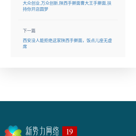
大众创业,万众创新,陕西手擀面曹大王手擀面,扶
持你开店圆梦
下一篇
西安没人能拒绝这家陕西手擀面，饭点儿座无虚
席