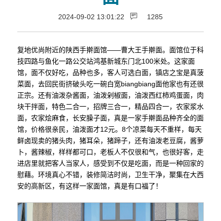
2024-09-02 13:01:22
1285
复地优尚附近的陕西手擀面馆——曹大王手擀面。面馆位于科
技四路与鱼化一路公交站鸿基新城东门北100米处。这家面
馆，面不仅好吃，品种也多，客人可选白面，镇店之宝是真菠
菜面，去回民街挤破头吃一碗白宽biangbiang面他家也有还很
正宗。还有油泼杂酱面，油泼剁椒面，油泼西红柿鸡蛋面，肉
块干拌面，特色二合一，招牌三合一，精品四合一，农家浆水
面，农家烩麻食，长安臊子面，真是一家手擀面品种齐全的面
馆，价格很亲民，油泼面才12元。8个凉菜每天不重样，每天
鲜卤现卖的猪头肉，猪耳朵，猪蹄子，还有油泼老豆腐，酱萝
卜，酱辣椒，样样都可口，老板人不仅很和气，也很好客，走
进店里就把客人当家人，感受到不仅是吃面，而是一种回家的
慰藉。环境真心不错，装修简洁时尚，卫生干净，聚集在大西
安的高新区，有这样一家面馆，真是有口福了！