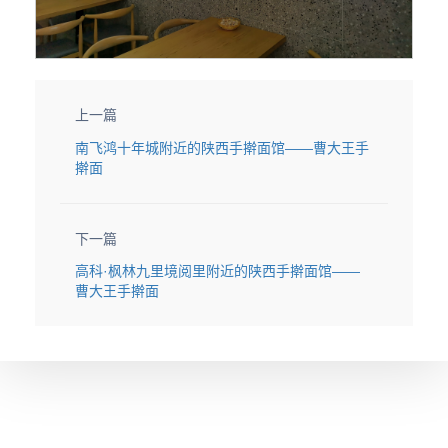
上一篇
南飞鸿十年城附近的陕西手擀面馆——曹大王手
擀面
下一篇
高科·枫林九里境阅里附近的陕西手擀面馆——
曹大王手擀面