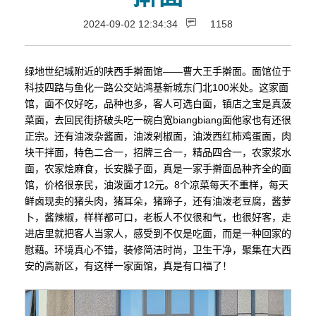
2024-09-02 12:34:34
1158
绿地世纪城附近的陕西手擀面馆——曹大王手擀面。面馆位于
科技四路与鱼化一路公交站鸿基新城东门北100米处。这家面
馆，面不仅好吃，品种也多，客人可选白面，镇店之宝是真菠
菜面，去回民街挤破头吃一碗白宽biangbiang面他家也有还很
正宗。还有油泼杂酱面，油泼剁椒面，油泼西红柿鸡蛋面，肉
块干拌面，特色二合一，招牌三合一，精品四合一，农家浆水
面，农家烩麻食，长安臊子面，真是一家手擀面品种齐全的面
馆，价格很亲民，油泼面才12元。8个凉菜每天不重样，每天
鲜卤现卖的猪头肉，猪耳朵，猪蹄子，还有油泼老豆腐，酱萝
卜，酱辣椒，样样都可口，老板人不仅很和气，也很好客，走
进店里就把客人当家人，感受到不仅是吃面，而是一种回家的
慰藉。环境真心不错，装修简洁时尚，卫生干净，聚集在大西
安的高新区，有这样一家面馆，真是有口福了！