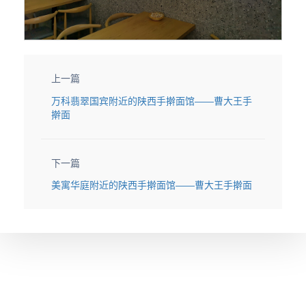
上一篇
万科翡翠国宾附近的陕西手擀面馆——曹大王手
擀面
下一篇
美寓华庭附近的陕西手擀面馆——曹大王手擀面