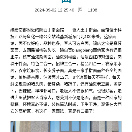
2024-09-02 12:25:40
1198
缤纷南郡附近的陕西手擀面馆——曹大王手擀面。面馆位于科
技四路与鱼化一路公交站鸿基新城东门北100米处。这家面
馆，面不仅好吃，品种也多，客人可选白面，镇店之宝是真菠
菜面，去回民街挤破头吃一碗白宽biangbiang面他家也有还很
正宗。还有油泼杂酱面，油泼剁椒面，油泼西红柿鸡蛋面，肉
块干拌面，特色二合一，招牌三合一，精品四合一，农家浆水
面，农家烩麻食，长安臊子面，真是一家手擀面品种齐全的面
馆，价格很亲民，油泼面才12元。8个凉菜每天不重样，每天
鲜卤现卖的猪头肉，猪耳朵，猪蹄子，还有油泼老豆腐，酱萝
卜，酱辣椒，样样都可口，老板人不仅很和气，也很好客，走
进店里就把客人当家人，感受到不仅是吃面，而是一种回家的
慰藉。环境真心不错，装修简洁时尚，卫生干净，聚集在大西
安的高新区，有这样一家面馆，真是有口福了！