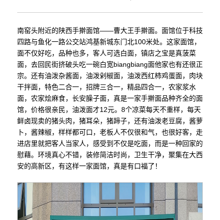
南窑头附近的陕西手擀面馆——曹大王手擀面。面馆位于科技
四路与鱼化一路公交站鸿基新城东门北100米处。这家面馆，
面不仅好吃，品种也多，客人可选白面，镇店之宝是真菠菜
面，去回民街挤破头吃一碗白宽biangbiang面他家也有还很正
宗。还有油泼杂酱面，油泼剁椒面，油泼西红柿鸡蛋面，肉块
干拌面，特色二合一，招牌三合一，精品四合一，农家浆水
面，农家烩麻食，长安臊子面，真是一家手擀面品种齐全的面
馆，价格很亲民，油泼面才12元。8个凉菜每天不重样，每天
鲜卤现卖的猪头肉，猪耳朵，猪蹄子，还有油泼老豆腐，酱萝
卜，酱辣椒，样样都可口，老板人不仅很和气，也很好客，走
进店里就把客人当家人，感受到不仅是吃面，而是一种回家的
慰藉。环境真心不错，装修简洁时尚，卫生干净，聚集在大西
安的高新区，有这样一家面馆，真是有口福了！