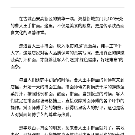
在古城西安高新区的繁华一隅，鸿基新城东门北100米处
的曹大王手擀面。这里，不仅是美食的殿堂，更是传承陕西面
食文化的温馨课堂。
走进曹大王手擀面，映入眼帘的是“真菠菜，纯手工”6个
大字，这是店家对客人品质保障的真实写照。要用真正的鲜嫩
菠菜打汁和面，才能够让客人们吃到“绿色健康，好吃难忘”的
面条。
每当人们还梦中初醒的时候，曹大王手擀面的师傅就来到
店里，开始一天的擀面生涯。擀面师傅先将摘洗干净的鲜嫩菠
菜打汁，按照比例和面，醒面，擀面。当到饭点的时候，客人
们驻足在擀面房玻璃格挡上，直接观摩擀面师傅的各个环节的
操作。擀面师傅手艺的娴熟，获得店里客人的好评，这也是客
人对擀面师傅手艺的尊重与热爱。
想学陕西手擀面的朋友，您来曹大王手擀面就对了。实地
考察，现场观摩，让您能够真正体验到店里从早到晚的经营过