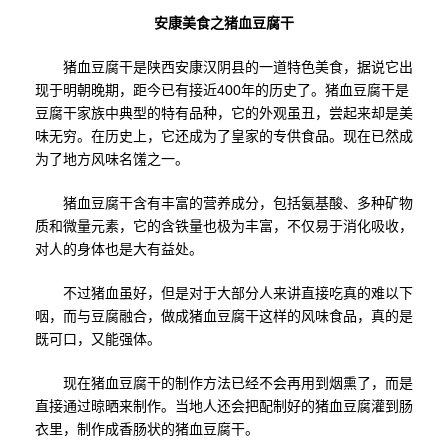
安康美食之猪血豆腐干
猪血豆腐干是陕西安康汉阴县的一道特色美食，据说它出
现于明朝晚期，距今已有接近400年的历史了。猪血豆腐干是
豆腐干家族中典型的特有品种，它的外观虽丑，尝起来却是美
味无穷。在历史上，它还成为了皇家的专供食品。现在已然成
为了地方风味名馐之一。
猪血豆腐干含有丰富的营养成分，包括氨基酸、多种矿物
质和微量元素，它的含铁量也极为丰富，不仅易于消化吸收，
对人的身体也是大有益处。
不过猪血虽好，但是对于大部分人来讲直接吃真的难以下
咽，而与豆腐融合，做成猪血豆腐干这样的风味食品，真的是
既可口，又能强体。
现在猪血豆腐干的制作方法已经不会再用到烟熏了，而是
直接通过晾晒来制作。当地人还会把配制好的猪血豆腐灌到肠
衣里，制作成香肠状的猪血豆腐干。