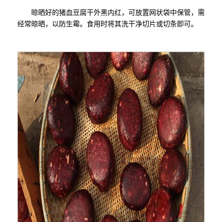
晾晒好的猪血豆腐干外黑内红，可放置网状袋中保管，需
经常晾晒，以防生霉。食用时将其洗干净切片或切条即可。