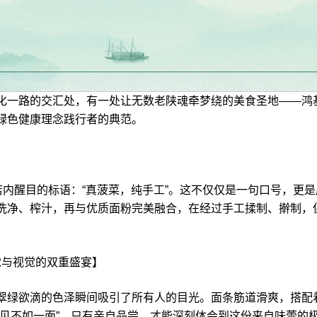
路的交汇处，有一处让无数老陕魂牵梦绕的美食圣地——鸿基新
绿色健康理念践行者的典范。
】
内醒目的标语：“真菠菜，纯手工”。这不仅仅是一句口号，更
洗净、榨汁，再与优质面粉完美融合，在经过手工揉制、擀制，
与视觉的双重盛宴】
绿欲滴的色泽瞬间吸引了所有人的目光。面条筋道滑爽，搭配
一见不如一面”，只有亲自品尝，才能深刻体会到这份来自味蕾的