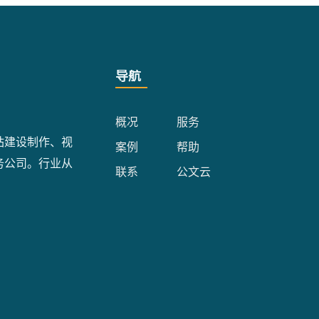
导航
概况
服务
站建设制作、视
案例
帮助
务公司。行业从
联系
公文云