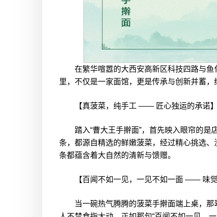
在繁华喧嚣的大西安高新区科技四路与鱼化一
里，不仅是一家面馆，更是传承与创新并蓄，
【真菠菜，纯手工 —— 匠心独运的承诺
踏入“曹大王手擀面”，首先映入眼帘的是店
条，都源自精选的鲜嫩菠菜，经过精心挑选、
条都蕴含着大自然的清新与馈赠。
【百闻不如一见，一见不如一面 —— 味觉
当一碗热气腾腾的菠菜手擀面端上桌，那翠
人不禁食指大动。正如那句“百闻不如一见，