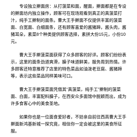
专设独立擀面房：从打菠菜和面，醒面，擀面都是在专设
的擀面坊内独立操作，顾客可在现场观看到真正的真菠菜打
汁，纯手工擀制的面条。曹大王手擀面不仅提供丰富的菠菜
面、白宽面、白细面条，还有顾客喜爱的酱猪蹄，酱头肉，酱
猪耳朵，素菜8个种类提供顾客选择，素拼大份15元，小份10
元。
曹大王手擀菠菜面获得了众多顾客的好评。顾客们纷纷表
示，这里的面条劲道爽滑，臊子味道鲜美，服务周到热情。许
多顾客还特意推荐了店里的特色菜品如油泼老豆腐、酱猪蹄
等，表示这些菜品同样美味可口。
曹大王手擀菠菜面凭借其“真菠菜，纯手工”擀制的菠菜
面、白面，丰富配料臊子，在西安众多面馆中脱颖而出，成为
许多食客心中的美食圣地。
如果你也是一位面食爱好者，不妨亲自前往西高曹大王手
擀面新鸿基新城一探究竟，相信你一定会被这里的美食所征
服。