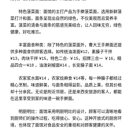
特色菠菜面：面馆的主打产品为手擀菠菜面，选用新鲜菠
菜打汁和面，面条呈现出自然的绿色，不仅美观而且营养丰
富。菠菜的清香与面条的筋道完美结合，让人回味无穷，绿色
健康，好吃难忘。
丰富面食种类：除了特色的菠菜面外，曹大王手擀面还提
供多种面食供顾客选择。如传统油泼面¥12，素臊子干拌
¥13，肉块干拌 ¥15，特色二合- ￥15，招牌三合一 ￥16，精
品四合一¥18 ，油泼剁椒面¥14 ，长安臊子面 ¥14，
农家浆水面¥14 ，农家烩麻食 ¥14等，每一种臊子都经过
精心烹制，味道鲜美，与面条相得益彰。品质上乘，但其价格
却十分亲民。无论是附近邻居，还是来西安旅游的客人，都能
在这里享受到家的味道一碗手擀面。
明厨明灶：面馆采用明厨明灶的设计，顾客可以清晰地看
到厨师们的操作过程，吃得放心、安心。这种开放式的厨房环
境，也体现了面馆对食品安全的重视和对顾客健康的关怀。